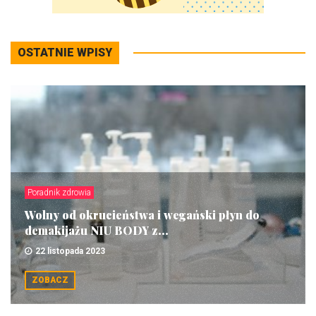
OSTATNIE WPISY
Poradnik zdrowia
Wolny od okrucieństwa i wegański płyn do
demakijażu NIU BODY z...
22 listopada 2023
ZOBACZ