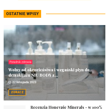
OSTATNIE WPISY
Poradnik zdrowia
Wolny od okrucieństwa i wegański płyn do
demakijażu NIU BODY z...
22 listopada 2023
ZOBACZ
Recenzja Honeypie Minerals - w 100%