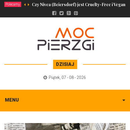
Czy Nivea (Beiersdorf) jest Cruelty-Free i Vegan?
Polecamy
DZISIAJ
Piątek
,
07 - 08 - 2026
MENU