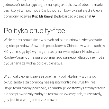
jednocześnie starając się jak najlepiej aktualizować obecne marki.
Jeśli któryś z moich postów lub poradników okazał się dla Ciebie
pomocny, rozważ
Kup Mi Kawę!
Będę bardzo wdzięczna! ❤️
Polityka cruelty-free
Wiele marek prawdziwie wolnych od okrucieństwa zdecydowało
się
nie
sprzedawać swoich produktów w Chinach w warunkach, w
których mogą być wymagane testy na zwierzętach. Niestety, La
Roche-Posay odmawia zrobienia tego samego i dlatego nie może
być uznana za wolną od okrucieństwa.
W Ethical Elephant zawsze oceniamy politykę firmy wolną od
okrucieństwa za pomocą naszej listy kontrolnej Cruelty-Free.
Dzięki temu mamy pewność, że marka, jej dostawcy i strony trzecie
nie przeprowadzały żadnych testów na zwierzętach, także wtedy,
gdy jest to wymagane przez prawo.