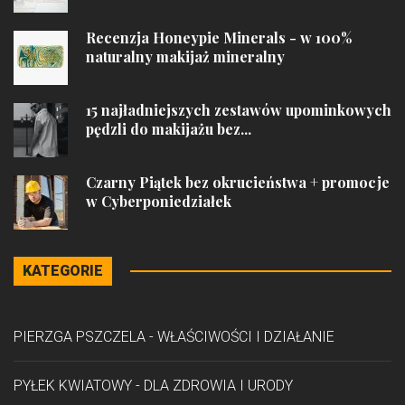
Recenzja Honeypie Minerals - w 100%
naturalny makijaż mineralny
15 najładniejszych zestawów upominkowych
pędzli do makijażu bez...
Czarny Piątek bez okrucieństwa + promocje
w Cyberponiedziałek
KATEGORIE
PIERZGA PSZCZELA - WŁAŚCIWOŚCI I DZIAŁANIE
PYŁEK KWIATOWY - DLA ZDROWIA I URODY