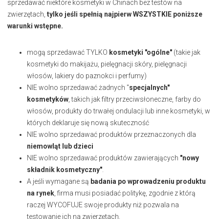
sprzedawać niektóre kosmetyki w Chinach bez testów na
zwierzętach,
tylko jeśli spełnią najpierw WSZYSTKIE poniższe
warunki wstępne.
mogą sprzedawać TYLKO
kosmetyki "ogólne"
(takie jak
kosmetyki do makijażu, pielęgnacji skóry, pielęgnacji
włosów, lakiery do paznokci i perfumy)
NIE wolno sprzedawać żadnych "
specjalnych"
kosmetyków
, takich jak filtry przeciwsłoneczne, farby do
włosów, produkty do trwałej ondulacji lub inne kosmetyki, w
których deklaruje się nową skuteczność
NIE wolno sprzedawać produktów przeznaczonych dla
niemowląt lub dzieci
NIE wolno sprzedawać produktów zawierających
"nowy
składnik kosmetyczny"
.
A jeśli wymagane są
badania po wprowadzeniu produktu
na rynek
, firma musi posiadać politykę, zgodnie z którą
raczej WYCOFUJE swoje produkty niż pozwala na
testowanie ich na zwierzętach.