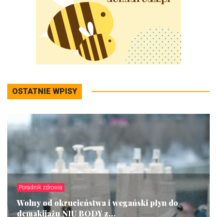
OSTATNIE WPISY
Poradnik zdrowia
Wolny od okrucieństwa i wegański płyn do
demakijażu NIU BODY z...